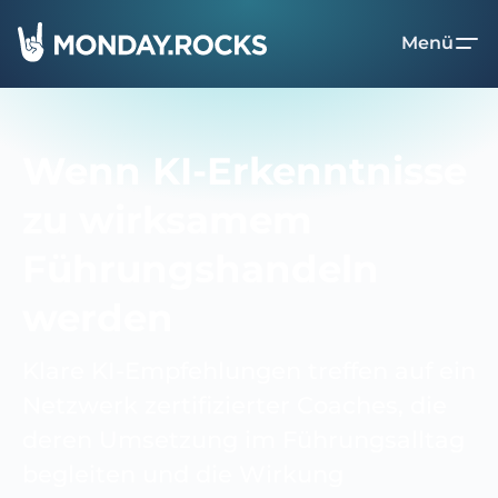
Menü
Wenn KI-Erkenntnisse
zu wirksamem
Führungshandeln
werden
Klare KI-Empfehlungen treffen auf ein
Netzwerk zertifizierter Coaches, die
deren Umsetzung im Führungsalltag
begleiten und die Wirkung