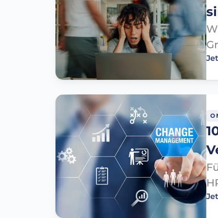
s
Wa
Gr
Je
O
1
V
F
HR
Je