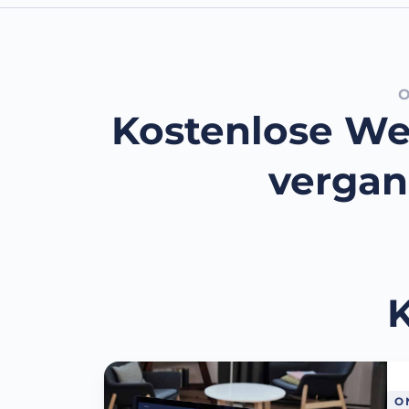
Kostenlose We
verga
K
O