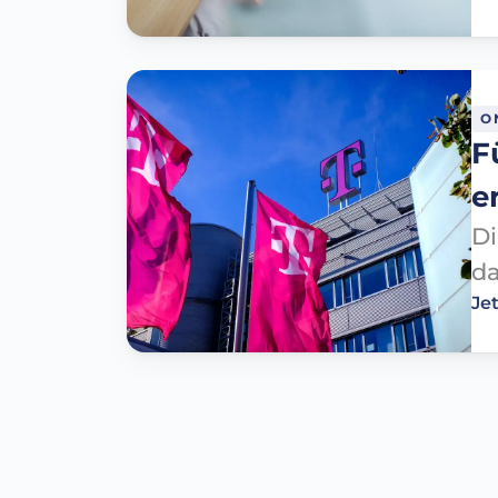
O
F
er
Di
da
Je