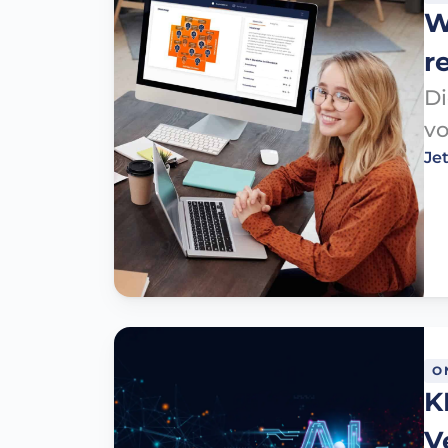
W
re
​D
vo
Je
O
K
V