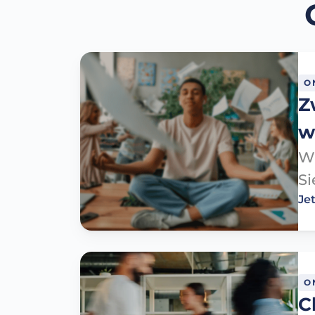
O
Z
w
Wa
Si
Je
O
C