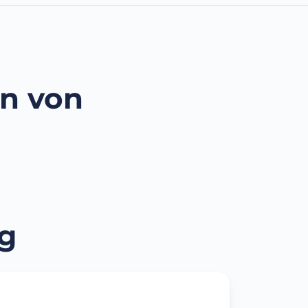
n von
ng