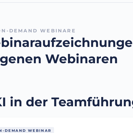
ON-DEMAND WEBINARE
binaraufzeichnunge
ngenen Webinaren
I in der Teamführu
N-DEMAND WEBINAR