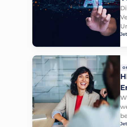
Di
Ve
Un
Je
O
H
E
Wi
we
be
Je