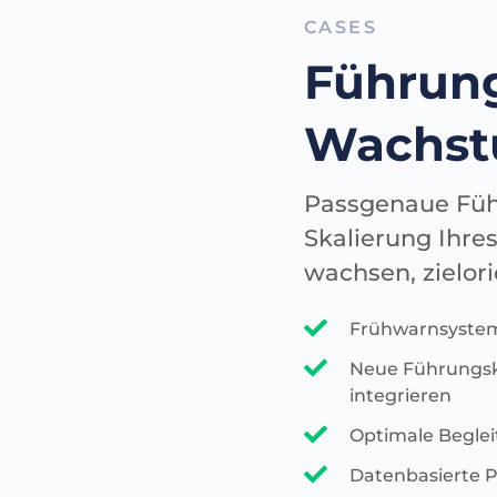
CASES
Führung
Wachst
Passgenaue Führ
Skalierung Ihre
wachsen, zielori
Frühwarnsystem 
Neue Führungskr
integrieren
Optimale Beglei
Datenbasierte P